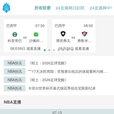
所有联赛
24直播网日职联
24直播网中
巴西甲
07:30
巴西甲
08:00
vs
vs
科里蒂巴
沙佩科恩
博塔弗戈
弗鲁米嫩
斯
塞
08月09日
观看直播
08月09日
观看直播
NBA快讯
《暗土：2026足球觉醒》
NBA快讯
**“17天决胜周期：世预赛出线后的体能重构与恢复
战略”**
NBA热讯
《暗土：2026足球觉醒》
NBA热讯
卡塔尔世界杯开幕式烟花秀创吉尼斯新纪录
NBA直播
07-13