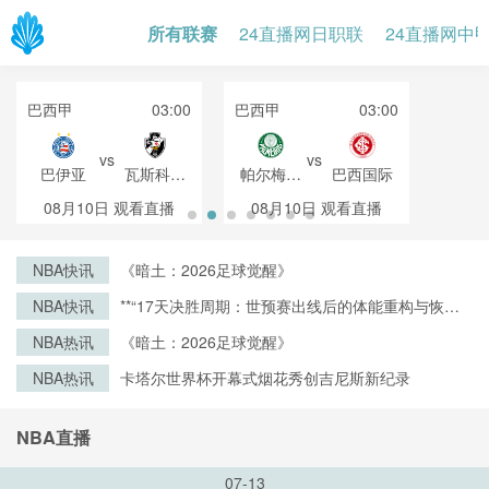
所有联赛
24直播网日职联
24直播网中
巴西甲
03:00
巴西甲
03:00
vs
vs
巴伊亚
瓦斯科达
帕尔梅拉
巴西国际
伽马
斯
08月10日
观看直播
08月10日
观看直播
NBA快讯
《暗土：2026足球觉醒》
NBA快讯
**“17天决胜周期：世预赛出线后的体能重构与恢复
战略”**
NBA热讯
《暗土：2026足球觉醒》
NBA热讯
卡塔尔世界杯开幕式烟花秀创吉尼斯新纪录
NBA直播
07-13