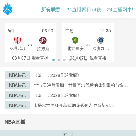
所有联赛
24直播网日职联
24直播网中
阿甲
06:00
中超
19:35
vs
vs
圣塔菲联
拉努斯
北京国安
深圳新鹏
城
08月07日
观看直播
08月07日
观看直播
NBA快讯
《暗土：2026足球觉醒》
NBA快讯
**“17天决胜周期：世预赛出线后的体能重构与恢复
战略”**
NBA热讯
《暗土：2026足球觉醒》
NBA热讯
卡塔尔世界杯开幕式烟花秀创吉尼斯新纪录
NBA直播
07-13