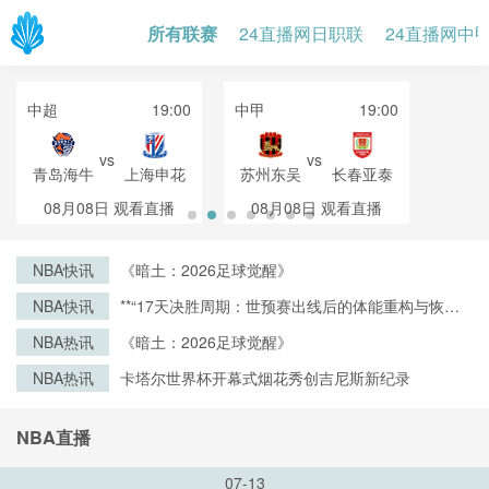
所有联赛
24直播网日职联
24直播网中
中超
19:00
中甲
19:00
vs
vs
青岛海牛
上海申花
苏州东吴
长春亚泰
08月08日
观看直播
08月08日
观看直播
NBA快讯
《暗土：2026足球觉醒》
NBA快讯
**“17天决胜周期：世预赛出线后的体能重构与恢复
战略”**
NBA热讯
《暗土：2026足球觉醒》
NBA热讯
卡塔尔世界杯开幕式烟花秀创吉尼斯新纪录
NBA直播
07-13