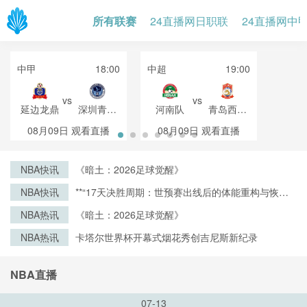
所有联赛
24直播网日职联
24直播网中
中甲
18:00
中超
19:00
vs
vs
延边龙鼎
深圳青年
河南队
青岛西海
人
岸
08月09日
观看直播
08月09日
观看直播
NBA快讯
《暗土：2026足球觉醒》
NBA快讯
**“17天决胜周期：世预赛出线后的体能重构与恢复
战略”**
NBA热讯
《暗土：2026足球觉醒》
NBA热讯
卡塔尔世界杯开幕式烟花秀创吉尼斯新纪录
NBA直播
07-13