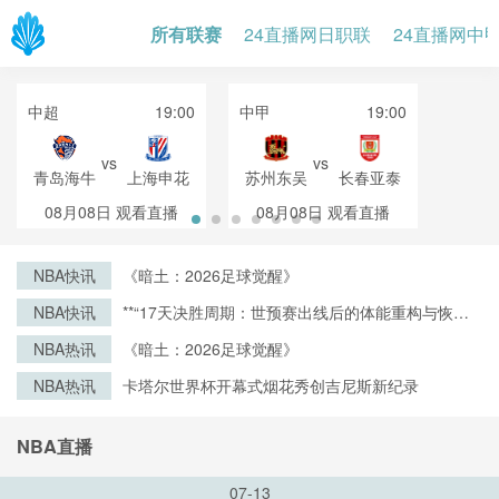
所有联赛
24直播网日职联
24直播网中
中超
19:00
中甲
19:00
vs
vs
青岛海牛
上海申花
苏州东吴
长春亚泰
08月08日
观看直播
08月08日
观看直播
NBA快讯
《暗土：2026足球觉醒》
NBA快讯
**“17天决胜周期：世预赛出线后的体能重构与恢复
战略”**
NBA热讯
《暗土：2026足球觉醒》
NBA热讯
卡塔尔世界杯开幕式烟花秀创吉尼斯新纪录
NBA直播
07-13