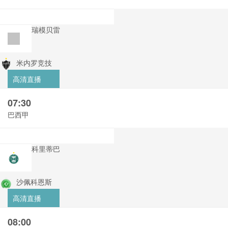
瑞模贝雷
米内罗竞技
高清直播
07:30
巴西甲
科里蒂巴
沙佩科恩斯
高清直播
08:00