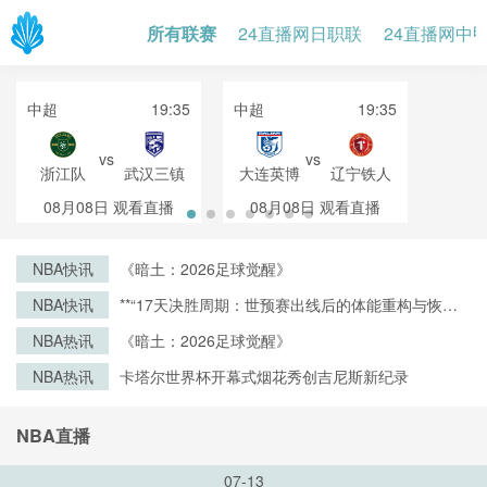
所有联赛
24直播网日职联
24直播网中
中超
19:35
中超
19:35
vs
vs
浙江队
武汉三镇
大连英博
辽宁铁人
08月08日
观看直播
08月08日
观看直播
NBA快讯
《暗土：2026足球觉醒》
NBA快讯
**“17天决胜周期：世预赛出线后的体能重构与恢复
战略”**
NBA热讯
《暗土：2026足球觉醒》
NBA热讯
卡塔尔世界杯开幕式烟花秀创吉尼斯新纪录
NBA直播
07-13