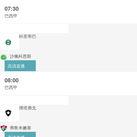
07:30
巴西甲
科里蒂巴
沙佩科恩斯
高清直播
08:00
巴西甲
博塔弗戈
弗鲁米嫩塞