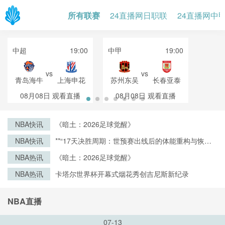
所有联赛
24直播网日职联
24直播网中
中超
19:00
中甲
19:00
vs
vs
青岛海牛
上海申花
苏州东吴
长春亚泰
08月08日
观看直播
08月08日
观看直播
NBA快讯
《暗土：2026足球觉醒》
NBA快讯
**“17天决胜周期：世预赛出线后的体能重构与恢复
战略”**
NBA热讯
《暗土：2026足球觉醒》
NBA热讯
卡塔尔世界杯开幕式烟花秀创吉尼斯新纪录
NBA直播
07-13